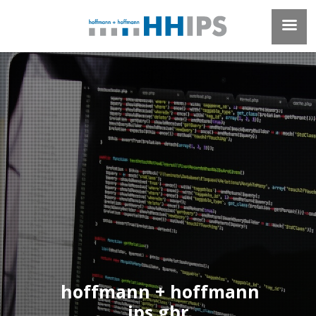
h
o
f
f
m
a
n
n
+
h
o
f
f
m
a
n
n
ips gbr