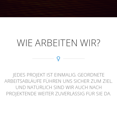
WIE ARBEITEN WIR?
JEDES PROJEKT IST EINMALIG. GEORDNETE
ARBEITSABLÄUFE FÜHREN UNS SICHER ZUM ZIEL.
UND NATÜRLICH SIND WIR AUCH NACH
PROJEKTENDE WEITER ZUVERLÄSSIG FÜR SIE DA.